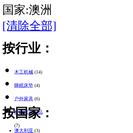
国家:澳洲
[清除全部]
按行业：
木工机械
(14)
睡眠床垫
(4)
户外家具
(6)
按国家：
校园家具用品
(7)
澳大利亚
(3)